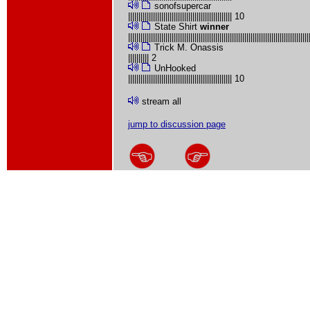
sonofsupercar
|||||||||||||||||||||||||||||||||||||||||||||||||| 10
State Shirt
winner
|||||||||||||||||||||||||||||||||||||||||||||||||||||||||||||||||||||||||||||||||||||
Trick M. Onassis
|||||||||| 2
UnHooked
|||||||||||||||||||||||||||||||||||||||||||||||||| 10
stream all
jump to discussion page