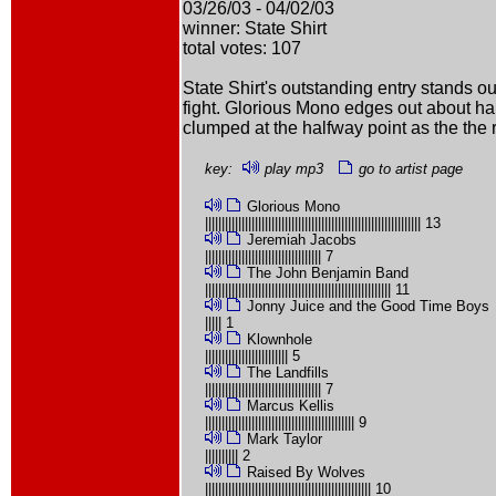
03/26/03 - 04/02/03
winner: State Shirt
total votes: 107
State Shirt's outstanding entry stands ou
fight. Glorious Mono edges out about hal
clumped at the halfway point as the the 
key:
play mp3
go to artist page
Glorious Mono
||||||||||||||||||||||||||||||||||||||||||||||||||||||||||||||||| 13
Jeremiah Jacobs
||||||||||||||||||||||||||||||||||| 7
The John Benjamin Band
|||||||||||||||||||||||||||||||||||||||||||||||||||||||| 11
Jonny Juice and the Good Time Boys
||||| 1
Klownhole
||||||||||||||||||||||||| 5
The Landfills
||||||||||||||||||||||||||||||||||| 7
Marcus Kellis
||||||||||||||||||||||||||||||||||||||||||||| 9
Mark Taylor
|||||||||| 2
Raised By Wolves
|||||||||||||||||||||||||||||||||||||||||||||||||| 10