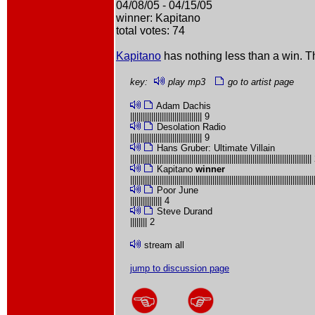
04/08/05 - 04/15/05
winner: Kapitano
total votes: 74
Kapitano
has nothing less than a win. T
key:
play mp3
go to artist page
Adam Dachis
|||||||||||||||||||||||||||||||||| 9
Desolation Radio
|||||||||||||||||||||||||||||||||| 9
Hans Gruber: Ultimate Villain
||||||||||||||||||||||||||||||||||||||||||||||||||||||||||||||||||||||||||||||||||||
Kapitano
winner
|||||||||||||||||||||||||||||||||||||||||||||||||||||||||||||||||||||||||||||||||||||
Poor June
||||||||||||||| 4
Steve Durand
|||||||| 2
stream all
jump to discussion page